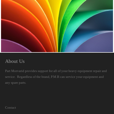
نمونه کار 14
About Us
Part Morvarid provides support for all of your heavy equipment repair and
service. Regardless of the brand, P.M.B can service your equipment and
any spare parts.
نمونه کار 15
Contact